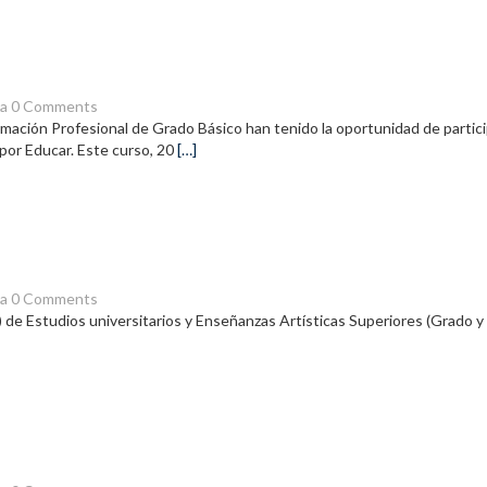
la
0 Comments
ción Profesional de Grado Básico han tenido la oportunidad de particip
por Educar. Este curso, 20
[…]
la
0 Comments
Estudios universitarios y Enseñanzas Artísticas Superiores (Grado y Más