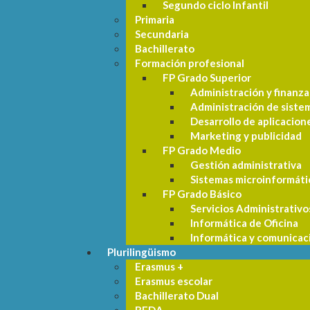
Segundo ciclo Infantil
Primaria
Secundaria
Bachillerato
Formación profesional
FP Grado Superior
Administración y finanza
Administración de siste
Desarrollo de aplicacio
Marketing y publicidad
FP Grado Medio
Gestión administrativa
Sistemas microinformáti
FP Grado Básico
Servicios Administrativo
Informática de Oficina
Informática y comunicac
Plurilingüismo
Erasmus +
Erasmus escolar
Bachillerato Dual