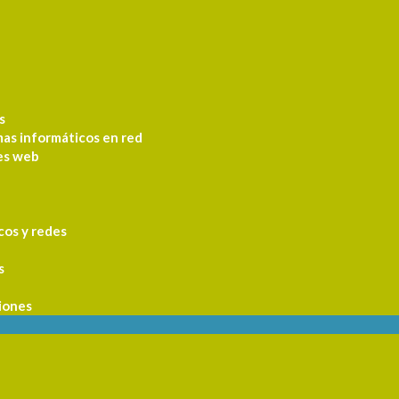
s
mas informáticos en red
nes web
cos y redes
s
iones