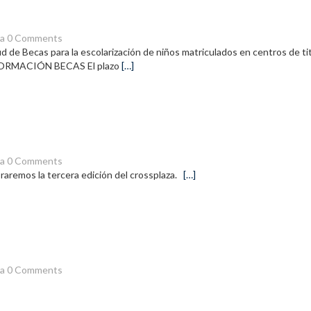
la
0 Comments
tud de Becas para la escolarización de niños matriculados en centros de ti
 INFORMACIÓN BECAS El plazo
[…]
la
0 Comments
ebraremos la tercera edición del crossplaza.
[…]
la
0 Comments