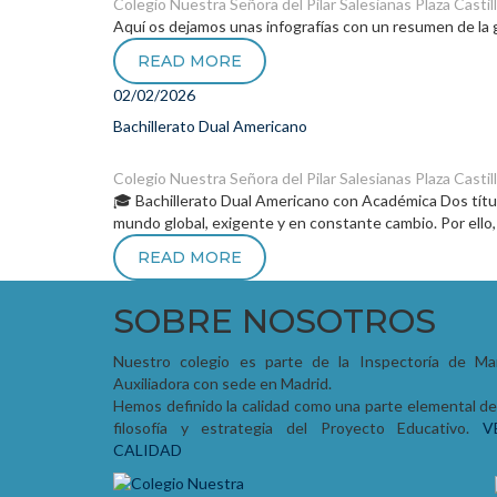
Colegio Nuestra Señora del Pilar
Salesianas Plaza Castil
Aquí os dejamos unas infografías con un resumen de la
READ MORE
02/02/2026
Bachillerato Dual Americano
Colegio Nuestra Señora del Pilar
Salesianas Plaza Castil
🎓 Bachillerato Dual Americano con Académica Dos títul
mundo global, exigente y en constante cambio. Por ello,
READ MORE
SOBRE NOSOTROS
Nuestro colegio es parte de la Inspectoría de Mar
Auxiliadora con sede en Madrid.
Hemos definido la calidad como una parte elemental de
filosofía y estrategia del Proyecto Educativo.
V
CALIDAD