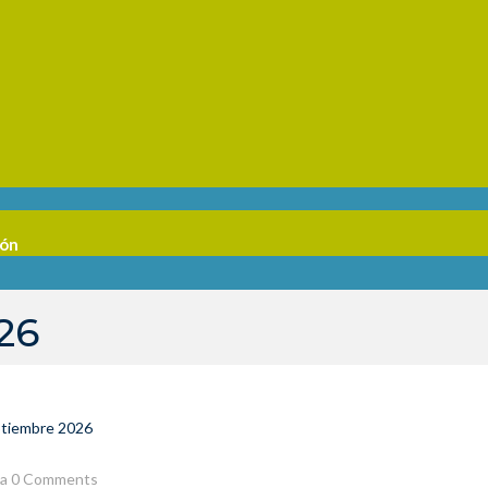
ión
26
ptiembre 2026
la
0 Comments