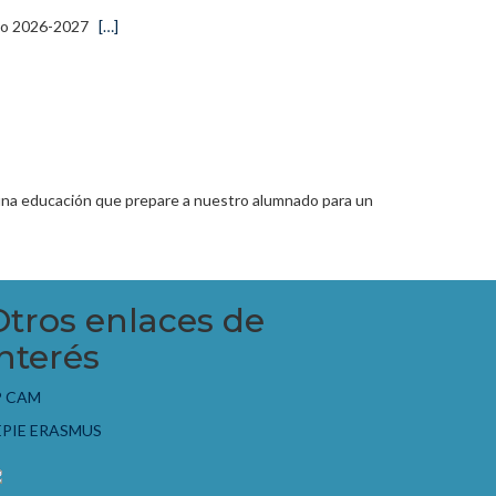
urso 2026-2027
[…]
r una educación que prepare a nuestro alumnado para un
Otros enlaces de
interés
P CAM
EPIE ERASMUS