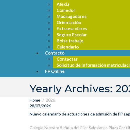
Alexia
Comedor
Madrugadores
Orientación
Extraescolares
Seguro Escolar
Bolsa trabajo
Calendario
Contacto
Contactar
Solicitud de información matriculac
FP Online
Yearly Archives: 20
Home
2026
28/07/2026
Nuevo calendario de actuaciones de admisión de FP se
Colegio Nuestra Señora del Pilar
Salesianas Plaza Castil