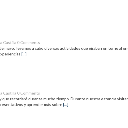
a Castilla
0 Comments
de mayo, llevamos a cabo diversas actividades que giraban en torno al en
experiencias
[…]
a Castilla
0 Comments
na y que recordaré durante mucho tiempo. Durante nuestra estancia visi
presentativos y aprender más sobre
[…]