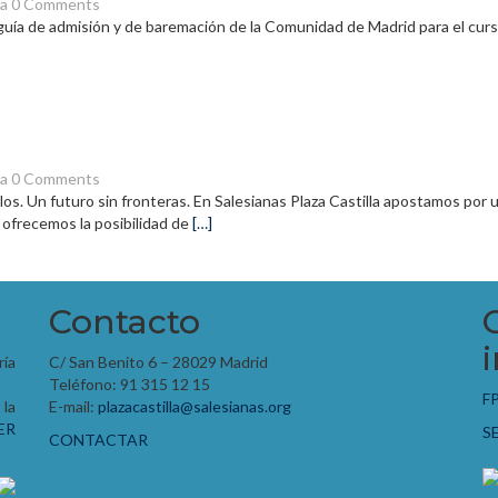
la
0 Comments
 guía de admisión y de baremación de la Comunidad de Madrid para el c
la
0 Comments
os. Un futuro sin fronteras. En Salesianas Plaza Castilla apostamos po
 ofrecemos la posibilidad de
[…]
Contacto
ía
C/ San Benito 6 – 28029 Madrid
Teléfono: 91 315 12 15
F
 la
E-mail:
plazacastilla@salesianas.org
ER
S
CONTACTAR