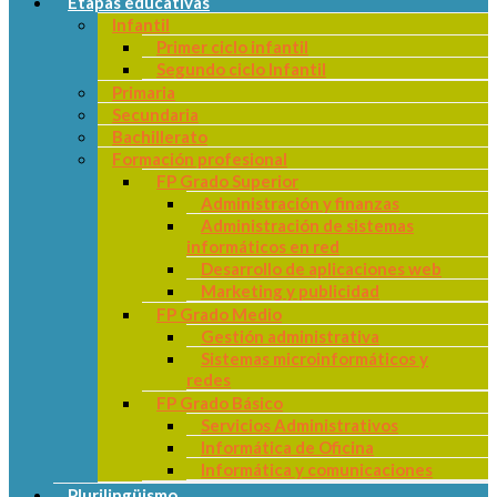
Etapas educativas
Infantil
Primer ciclo infantil
Segundo ciclo Infantil
Primaria
Secundaria
Bachillerato
Formación profesional
FP Grado Superior
Administración y finanzas
Administración de sistemas
informáticos en red
Desarrollo de aplicaciones web
Marketing y publicidad
FP Grado Medio
Gestión administrativa
Sistemas microinformáticos y
redes
FP Grado Básico
Servicios Administrativos
Informática de Oficina
Informática y comunicaciones
Plurilingüismo