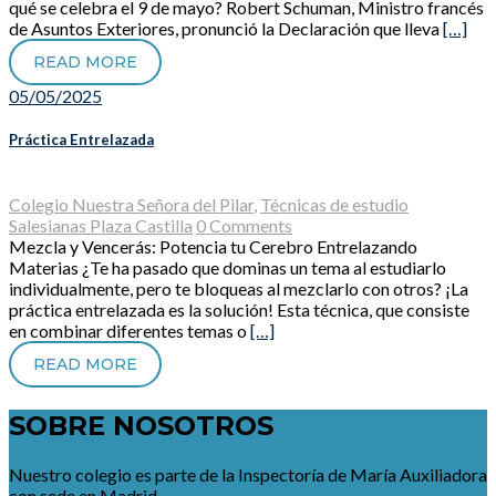
qué se celebra el 9 de mayo? Robert Schuman, Ministro francés
de Asuntos Exteriores, pronunció la Declaración que lleva
[…]
READ MORE
05/05/2025
Práctica Entrelazada
Colegio Nuestra Señora del Pilar
,
Técnicas de estudio
Salesianas Plaza Castilla
0 Comments
Mezcla y Vencerás: Potencia tu Cerebro Entrelazando
Materias ¿Te ha pasado que dominas un tema al estudiarlo
individualmente, pero te bloqueas al mezclarlo con otros? ¡La
práctica entrelazada es la solución! Esta técnica, que consiste
en combinar diferentes temas o
[…]
READ MORE
SOBRE NOSOTROS
Nuestro colegio es parte de la Inspectoría de María Auxiliadora
con sede en Madrid.