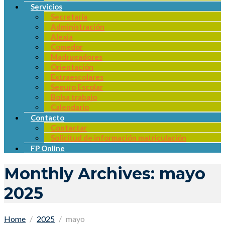
Servicios
Secretaría
Administración
Alexia
Comedor
Madrugadores
Orientación
Extraescolares
Seguro Escolar
Bolsa trabajo
Calendario
Contacto
Contactar
Solicitud de información matriculación
FP Online
Monthly Archives: mayo
2025
Home
2025
mayo