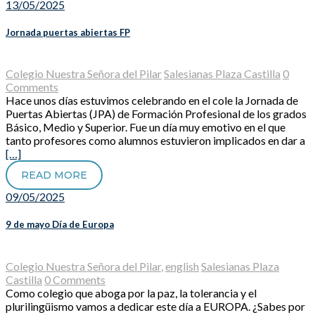
13/05/2025
Jornada puertas abiertas FP
Colegio Nuestra Señora del Pilar
Salesianas Plaza Castilla
0
Comments
Hace unos días estuvimos celebrando en el cole la Jornada de
Puertas Abiertas (JPA) de Formación Profesional de los grados
Básico, Medio y Superior. Fue un día muy emotivo en el que
tanto profesores como alumnos estuvieron implicados en dar a
[…]
READ MORE
09/05/2025
9 de mayo Día de Europa
Colegio Nuestra Señora del Pilar
,
english
Salesianas Plaza
Castilla
0 Comments
Como colegio que aboga por la paz, la tolerancia y el
plurilingüismo vamos a dedicar este día a EUROPA. ¿Sabes por