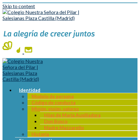
Skip to content
Identidad
Modelo de persona
Código de conducta
Misión, visión, valores
Hijas de María Auxiliadora
Don Bosco
Madre Mazzarello
Historia