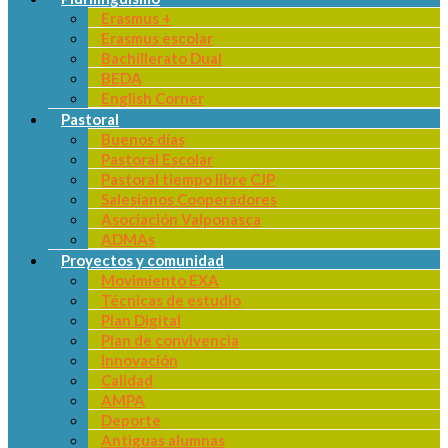
Erasmus +
Erasmus escolar
Bachillerato Dual
BEDA
English Corner
Pastoral
Buenos días
Pastoral Escolar
Pastoral tiempo libre CJP
Salesianos Cooperadores
Asociación Valponasca
ADMAs
Proyectos y comunidad
Movimiento EXA
Técnicas de estudio
Plan Digital
Plan de convivencia
Innovación
Calidad
AMPA
Deporte
Antiguas alumnas